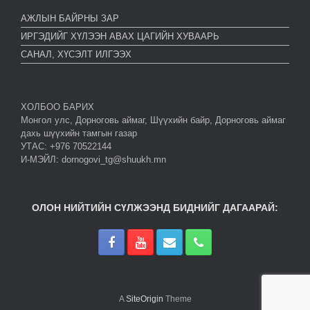
АЖЛЫН БАЙРНЫ ЗАР
ИРГЭДИЙГ ХҮЛЭЭН АВАХ ЦАГИЙН ХУВААРЬ
САНАЛ, ХҮСЭЛТ ИЛГЭЭХ
ХОЛБОО БАРИХ
Монгол улс, Дорноговь аймаг, Шүүхийн байр, Дорноговь аймаг
дахь шүүхийн тамгын газар
УТАС: +976 70522144
И-МЭЙЛ: dornogovi_tg@shuukh.mn
ОЛОН НИЙТИЙН СҮЛЖЭЭНД БИДНИЙГ ДАГААРАЙ:
A
SiteOrigin
Theme