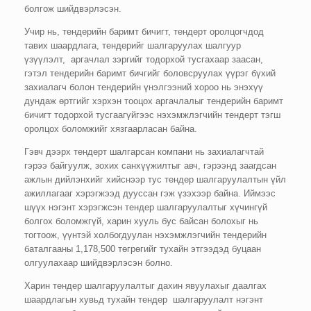
болгож шийдвэрлэсэн.
Учир нь, тендерийн баримт бичигт, тендерт оролцогчдод
тавих шаардлага, тендерийг шалгаруулах шалгуур
үзүүлэлт, аргачлал зэргийг тодорхой тусгахаар заасан,
гэтэл тендерийн баримт бичгийг боловсруулах үүрэг бүхий
захиалагч болон тендерийн үнэлгээний хороо нь энэхүү
дундаж өртгийг хэрхэн тооцох аргачлалыг тендерийн баримт
бичигт тодорхой тусгаагүйгээс нэхэмжлэгчийн тендерт тэгш
оролцох боломжийг хязгаарласан байна.
Гэвч дээрх тендерт шалгарсан компани нь захиалагчтай
гэрээ байгуулж, зохих санхүүжилтыг авч, гэрээнд заагдсан
ажлын дийлэнхийг хийснээр тус тендер шалгаруулалтын үйл
ажиллагааг хэрэгжээд дууссан гэж үзэхээр байна. Иймээс
шүүх нэгэнт хэрэгжсэн тендер шалгаруулалтыг хүчингүй
болгох боломжгүй, харин хууль бус байсан болохыг нь
тогтоож, үүнтэй холбогдуулан нэхэмжлэгчийн тендерийн
баталгааны 1,178,500 төгрөгийг тухайн этгээдэд буцаан
олгуулахаар шийдвэрлэсэн болно.
Харин тендер шалгаруулалтыг дахин явуулахыг даалгах
шаардлагын хувьд тухайн тендер шалгаруулалт нэгэнт