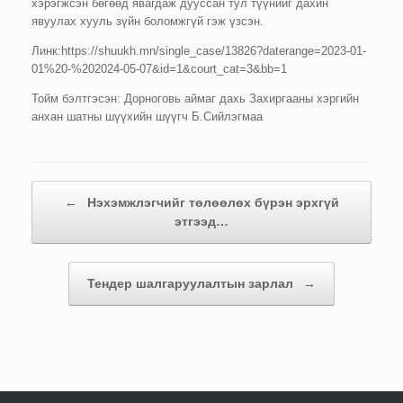
хэрэгжсэн бөгөөд явагдаж дууссан тул түүнийг дахин
явуулах хууль зүйн боломжгүй гэж үзсэн.
Линк:https://shuukh.mn/single_case/13826?daterange=2023-01-
01%20-%202024-05-07&id=1&court_cat=3&bb=1
Тойм бэлтгэсэн: Дорноговь аймаг дахь Захиргааны хэргийн
анхан шатны шүүхийн шүүгч Б.Сийлэгмаа
Post navigation
←
Нэхэмжлэгчийг төлөөлөх бүрэн эрхгүй
этгээд…
Тендер шалгаруулалтын зарлал
→