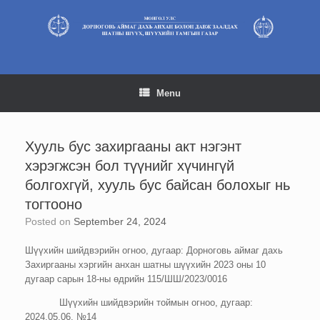
Skip
to
content
Menu
Хууль бус захиргааны акт нэгэнт
хэрэгжсэн бол түүнийг хүчингүй
болгохгүй, хууль бус байсан болохыг нь
тогтооно
Posted on
September 24, 2024
Шүүхийн шийдвэрийн огноо, дугаар: Дорноговь аймаг дахь
Захиргааны хэргийн анхан шатны шүүхийн 2023 оны 10
дугаар сарын 18-ны өдрийн 115/ШШ/2023/0016
Шүүхийн шийдвэрийн тоймын огноо, дугаар:
2024.05.06, №14