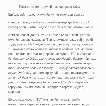
Тоймын төрөл: Шүүхийн шийдвэрийн тойм
Шийдвэрийн төлөв: Хуулийн хүчин төгөлдөр болсон
Санамж: Энэхүү тойм нь шүүхийн шийдвэрийг орлохгүй
бөгөөд олон нийтийг мэдээллээр хангах зорилготой болно.
Аймгийн Засаг даргын тамгын газар болон Орон нутгийн
өмчийн газраас зарласан “Зарим сумдын газар зүйн нэрийн
тодруулалт хийх” тендер сонгон шалгаруулалтад оролцож
“… ажлын дундаж өртөг нь төсөвт өртгийн 50-иас бага
”
гэх шалтгаанаар тус тендерээс хасагдсан “ГС” компаниас “…
дундаж өртөг бодох аргачлалыг тендерийн баримт бичигт
тодорхой тусгаагүй нь төөрөгдөл үүсгэж, тендерт эрх
тэгш оролцох боломж олгоогүй … давуу байдал олгосон нь
хууль бус”
гэх үндэслэлээр тухайн тендер шалгаруулалтыг
хүчингүй болгуулж, дахин сонгон шалгаруулалт явуулахыг
даалгах мөн тендерийн баталгааны 1,178,500 төгрөгийг
гаргуулах нэхэмжлэлийн шаардлага гаргаж шүүхэд
маргасан.
Шүүх, нэхэмжлэгч “ГС” компанийн нэхэмжлэлийн
шаардлагын заримыг хангаж, үлдсэнийг нь хэрэгсэхгүй