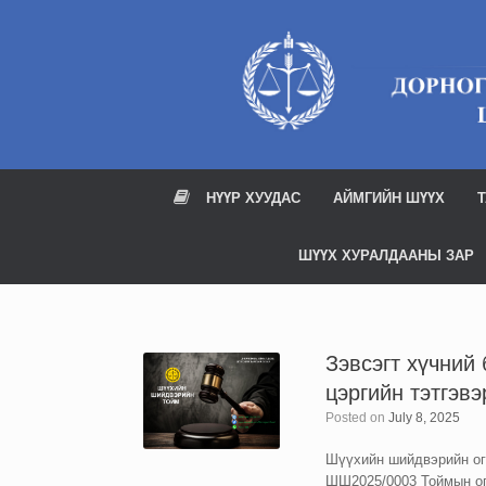
Skip
to
content
НҮҮР ХУУДАС
АЙМГИЙН ШҮҮХ
Т
ШҮҮХ ХУРАЛДААНЫ ЗАР
Зэвсэгт хүчний
цэргийн тэтгэв
Posted on
July 8, 2025
Шүүхийн шийдвэрийн огн
ШШ2025/0003 Тоймын ог