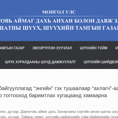
АМГЫН ГАЗАР
ЭВЛЭРҮҮЛЭН ЗУУЧЛАЛ
ШҮҮХИЙН ТОЙМ
И
ШҮҮХ ХУРАЛДААНЫ ШУУД ДАМЖУУЛАЛТ
ШҮҮХИЙН ШИЙДВЭ
 байгууллагад “энгийн” гэх тушаалаар “ахлагч”-
эр тогтооход баримтлах хугацаанд хамаарна
оо, дугаар: Дорноговь аймаг дахь Захиргааны хэргийн анхан шатны шүүх
ноо, дугаар: Тоймын төрөл: шүүхийн шийдвэрийн тойм Шийдвэрийн төлө