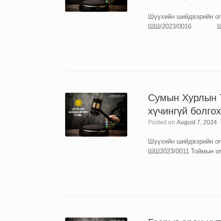
Шүүхийн шийдвэрийн огн
ШШ/2023/0016 Шүүхи
Сумын Хурлын Т
хүчингүй болго
Posted on
August 7, 2024
Шүүхийн шийдвэрийн огн
ШШ2023/0011 Тоймын ог