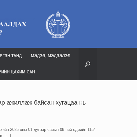
РГЭН ТАНД
МЭДЭЭ, МЭДЭЭЛЭЛ
РИЙН ЦАХИМ САН
аар ажиллаж байсан хугацаа нь
ийн 2025 оны 01 дугаар сарын 09-ний өдрийн 115/
в: […]