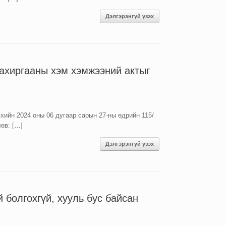
Дэлгэрэнгүй үзэх
захиргааны хэм хэмжээний актыг
хийн 2024 оны 06 дугаар сарын 27-ны өдрийн 115/
өв: […]
Дэлгэрэнгүй үзэх
й болгохгүй, хууль бус байсан