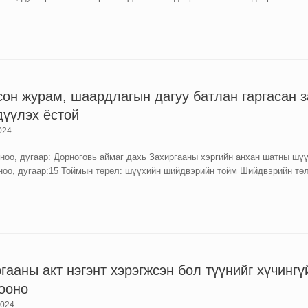
сон журам, шаардлагын дагуу батлан гаргасан 
дүүлэх ёстой
024
оо, дугаар: Дорноговь аймаг дахь Захиргааны хэргийн анхан шатны шүү
ноо, дугаар:15 Тоймын төрөл: шүүхийн шийдвэрийн тойм Шийдвэрийн төл
гааны акт нэгэнт хэрэгжсэн бол түүнийг хүчингү
тооно
2024