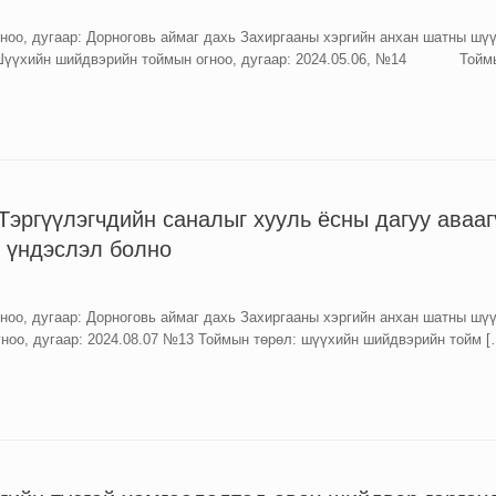
оо, дугаар: Дорноговь аймаг дахь Захиргааны хэргийн анхан шатны шүү
йн шийдвэрийн тоймын огноо, дугаар: 2024.05.06, №14 Тоймы
эргүүлэгчдийн саналыг хууль ёсны дагуу авааг
х үндэслэл болно
оо, дугаар: Дорноговь аймаг дахь Захиргааны хэргийн анхан шатны шүү
ноо, дугаар: 2024.08.07 №13 Тоймын төрөл: шүүхийн шийдвэрийн тойм [