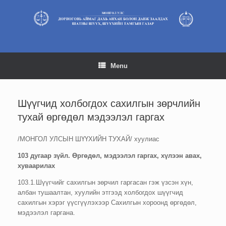
Skip
to
content
Menu
Шүүгчид холбогдох сахилгын зөрчлийн
тухай өргөдөл мэдээлэл гаргах
/МОНГОЛ УЛСЫН ШҮҮХИЙН ТУХАЙ/ хуулиас
103
дугаар зүйл.
Өргөдөл
, мэдээлэл гаргах, хүлээн авах,
хуваарилах
103.1.Шүүгчийг сахилгын зөрчил гаргасан гэж үзсэн хүн,
албан тушаалтан, хуулийн этгээд холбогдох шүүгчид
сахилгын хэрэг үүсгүүлэхээр Сахилгын хороонд өргөдөл,
мэдээлэл гаргана.