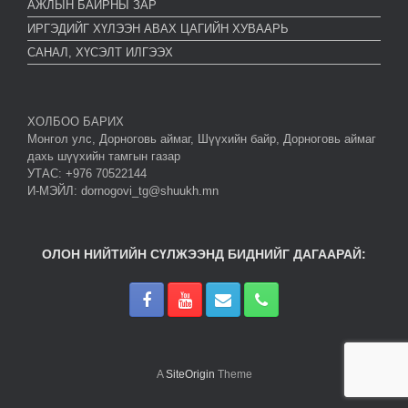
АЖЛЫН БАЙРНЫ ЗАР
ИРГЭДИЙГ ХҮЛЭЭН АВАХ ЦАГИЙН ХУВААРЬ
САНАЛ, ХҮСЭЛТ ИЛГЭЭХ
ХОЛБОО БАРИХ
Монгол улс, Дорноговь аймаг, Шүүхийн байр, Дорноговь аймаг
дахь шүүхийн тамгын газар
УТАС: +976 70522144
И-МЭЙЛ: dornogovi_tg@shuukh.mn
ОЛОН НИЙТИЙН СҮЛЖЭЭНД БИДНИЙГ ДАГААРАЙ:
A
SiteOrigin
Theme