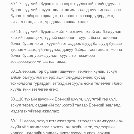
50.1.7.шүүгчийн бүрэн эрхээ хэрэгжүүлэхтэй холбогдуулан
бусад шүүгчийн шүүн таслах ажиллагаанд хуульд зааснаас
бусад хэлбэрээр оролцох, нөлөөлөх, заавар, удирдамж,
чиглэл өгөх, авах, урьдчилан санал хэлэх;
50.1.8.шүүгчийн бүрэн эрхийг хэрэгжүүлэхтэй холбогдуулан
хэргийн оролцогч, түүний өмгөөлөгч, хууль ёсны төлөөлөгч
болон бусад иргэн, хуулийн этгээдээс шууд ба шууд бусаар
тусламж авах, үйлчлүүлэх, давуу байдал, хөнгөлөлт, мөнгөн
болон бусад урамшуулал, хууль тогтоомжоор
зөвшөөрөгдөөгүй шагнал авах;
50.1.9.өөрийн, гэр бүлийн гишүүний, төрлийн хүний, эсхүл
албан байгууллагын эрх ашиг хөндөгдсөнөөс бусад
тохиолдолд гуравдагч этгээдийн хууль ёсны төлөөлөгч байх,
хууль зүйн зөвлөгөө өгөх;
50.1.10.тухайн шүүхийн Ерөнхий шүүгч, шүүгчтэй гэр бүл,
эсхүл төрөл, садангийн холбоотой талаар Ерөнхий зөвлөлд
мэдэгдэхгүйгээр ажиллах;
50.1.11.өөрөө, эсхүл итгэмжлэгдсэн этгээдээр дамжуулан аж
ахуйн үйл ажиллагаа эрхлэх, аж ахуйн нэгж, тэдгээрийн
холбоо, нэгдлийн удирдах бүрэлдэхүүнд орох, зохион