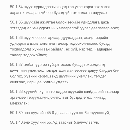
50.1.34.шүүх хуралдааны явцад гар утас хэрэглэх зэрэг
хэрэгт хамааралгүй өөр бусад үйл ажиллагаа явуулах;
50.1.35.шүүхийн ажилтан болон өөрийн удирдлага дахь
этгээдэд албан үүрэгт нь хамааралгүй үүрэг даалгавар өгөх;
50.1.36.шүүгч өөрөө гэрчээр дуудагдсан, эсхүл өөрийн
удирдлага дахь ажилтны талаар тодорхойлохоос бусад
тохиолдолд хүний зан байдал, ёс зүй, нэр төр, чадварын
талаар тодорхойлох;
50.1.37.албан үүргээ гүйцэтгэхээс бусад тохиолдолд
шүүгчийн үнэмлэх, тэмдэг ашиглан өөртөө давуу байдал бий
болгох, хувийн хэрэгцээнд шүүгчийн үнэмлэх, тэмдэг
ашиглах, барьцаа болгон үлдээх;
50.1.38.хуулийн хүчин төгөлдөр шүүхийн шийдвэрийн талаар
эргэлзээ төрүүлэхүйц ойлголтыг бусдад өгөх, нийтэд
мэдээлэх;
50.1.39.энэ хуулийн 45.8-д заасан үүргээ биелүүлээгүй;
50.1.40.энэ хуулийн 66.7-д заасныг биелүүлээгүй.