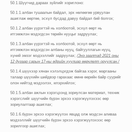
50.1.Шүүгчид дараах зүйлийг хориглоно:
50.1.1.албан тушаалын байдал, эрх нөлөөгөө урвуулан
ашиглаж өөртөө, эсхүл бусдад давуу байдал бий болгох;
50.1.2.албан үүрэгтэй нь холбоотой, эсхүл өөрт нь
итгэмжлэн мэдэгдсэн төрийн нууцыг задруулах;
50.1.3.албан үүрэгтэй нь холбоотой, эсхүл өөрт нь
итгэмжлэн мэдэгдсэн албаны нууц, байгууллагын нууц,
хүний эмзэг мэдээллийг задруулах;
/Энэ заалтад 2021 оны
12 дугаар сарын 17-ны өдрийн хуулиар өөрчлөлт оруулсан./
50.1.4.шүүхээр хянан хэлэлцэгдэж байгаа хэрэг, маргааны
талаар шүүхийн шийдвэр гарахаас өмнө өөрийн байр суурийг
олон нийтэд мэдээлэх, илэрхийлэх;
50.1.5.албан ажлын хэрэгцээнд зориулсан материал, техник
хэрэгслийг шүүгчийн бүрэн эрхээ хэрэгжүүлэхээс өөр
зориулалтаар ашиглах;
50.1.6.бүрэн эрхээ хэрэгжүүлэх явцад олж мэдсэн аливаа
мэдээллийг шүүгчийн бүрэн эрхээ хэрэгжүүлэхээс өөр
зорилгоор ашиглах;