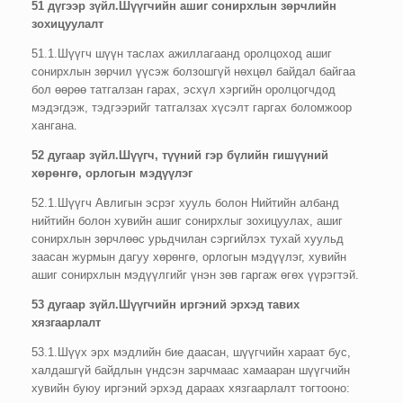
51 дүгээр зүйл.Шүүгчийн ашиг сонирхлын зөрчлийн
зохицуулалт
51.1.Шүүгч шүүн таслах ажиллагаанд оролцоход ашиг
сонирхлын зөрчил үүсэж болзошгүй нөхцөл байдал байгаа
бол өөрөө татгалзан гарах, эсхүл хэргийн оролцогчдод
мэдэгдэж, тэдгээрийг татгалзах хүсэлт гаргах боломжоор
хангана.
52 дугаар зүйл.Шүүгч, түүний гэр бүлийн гишүүний
хөрөнгө, орлогын мэдүүлэг
52.1.Шүүгч Авлигын эсрэг хууль болон Нийтийн албанд
нийтийн болон хувийн ашиг сонирхлыг зохицуулах, ашиг
сонирхлын зөрчлөөс урьдчилан сэргийлэх тухай хуульд
заасан журмын дагуу хөрөнгө, орлогын мэдүүлэг, хувийн
ашиг сонирхлын мэдүүлгийг үнэн зөв гаргаж өгөх үүрэгтэй.
53 дугаар зүйл.Шүүгчийн иргэний эрхэд тавих
хязгаарлалт
53.1.Шүүх эрх мэдлийн бие даасан, шүүгчийн хараат бус,
халдашгүй байдлын үндсэн зарчмаас хамааран шүүгчийн
хувийн буюу иргэний эрхэд дараах хязгаарлалт тогтооно: