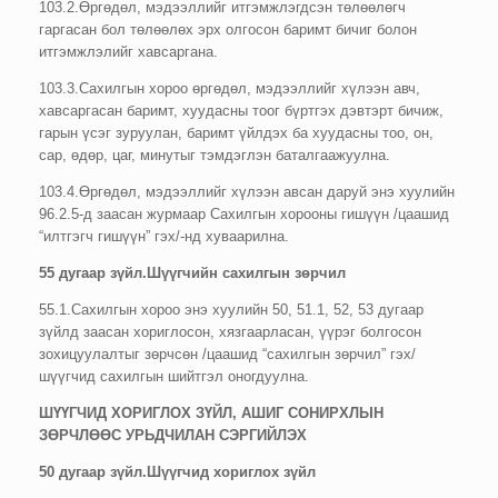
103.2.Өргөдөл, мэдээллийг итгэмжлэгдсэн төлөөлөгч
гаргасан бол төлөөлөх эрх олгосон баримт бичиг болон
итгэмжлэлийг хавсаргана.
103.3.Сахилгын хороо өргөдөл, мэдээллийг хүлээн авч,
хавсаргасан баримт, хуудасны тоог бүртгэх дэвтэрт бичиж,
гарын үсэг зуруулан, баримт үйлдэх ба хуудасны тоо, он,
сар, өдөр, цаг, минутыг тэмдэглэн баталгаажуулна.
103.4.Өргөдөл, мэдээллийг хүлээн авсан даруй энэ хуулийн
96.2.5-д заасан журмаар Сахилгын хорооны гишүүн /цаашид
“илтгэгч гишүүн” гэх/-нд хуваарилна.
55 дугаар зүйл.Шүүгчийн сахилгын зөрчил
55.1.Сахилгын хороо энэ хуулийн 50, 51.1, 52, 53 дугаар
зүйлд заасан хориглосон, хязгаарласан, үүрэг болгосон
зохицуулалтыг зөрчсөн /цаашид “сахилгын зөрчил” гэх/
шүүгчид сахилгын шийтгэл оногдуулна.
ШҮҮГЧИД ХОРИГЛОХ ЗҮЙЛ, АШИГ СОНИРХЛЫН
ЗӨРЧЛӨӨС УРЬДЧИЛАН СЭРГИЙЛЭХ
50 дугаар зүйл.Шүүгчид хориглох зүйл