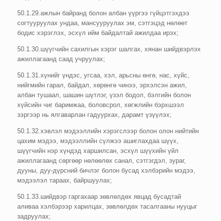
50.1.29.ажлын байранд болон албан үүргээ гүйцэтгэхдээ
согтууруулах ундаа, мансууруулах эм, сэтгэцэд нөлөөт
бодис хэрэглэх, эсхүл ийм байдалтай ажилдаа ирэх;
50.1.30.шүүгчийн сахилгын хэрэг шалгах, хянан шийдвэрлэх
ажиллагаанд саад учруулах;
50.1.31.хүнийг үндэс, угсаа, хэл, арьсны өнгө, нас, хүйс,
нийгмийн гарал, байдал, хөрөнгө чинээ, эрхэлсэн ажил,
албан тушаал, шашин шүтлэг, үзэл бодол, бэлгийн болон
хүйсийн чиг баримжаа, боловсрол, хөгжлийн бэрхшээл
зэргээр нь ялгаварлан гадуурхах, дарамт үзүүлэх;
50.1.32.хэвлэл мэдээллийн хэрэгслээр болон олон нийтийн
цахим мэдээ, мэдээллийн сүлжээ ашиглахдаа шүүх,
шүүгчийн нэр хүндэд харшилсан, эсхүл шүүхийн үйл
ажиллагаанд сөргөөр нөлөөлөх санал, сэтгэгдэл, зураг,
дууны, дуу-дүрсний бичлэг болон бусад хэлбэрийн мэдээ,
мэдээлэл тараах, байршуулах;
50.1.33.шийдвэр гаргахаар зөвлөлдөх явцад бусадтай
аливаа хэлбэрээр харилцах, зөвлөлдөх тасалгааны нууцыг
задруулах;