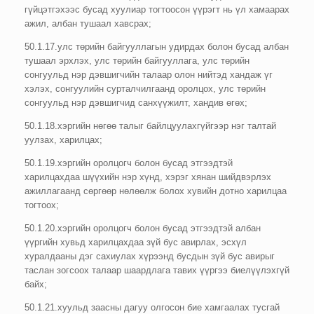
гүйцэтгэхээс бусад хуулиар тогтоосон үүрэгт нь үл хамаарах
ажил, албан тушаал хавсрах;
50.1.17.улс төрийн байгууллагын удирдах болон бусад албан
тушаал эрхлэх, улс төрийн байгууллага, улс төрийн
сонгуульд нэр дэвшигчийн талаар олон нийтэд хандаж үг
хэлэх, сонгуулийн сурталчилгаанд оролцох, улс төрийн
сонгуульд нэр дэвшигчид санхүүжилт, хандив өгөх;
50.1.18.хэргийн нөгөө талыг байлцуулахгүйгээр нэг талтай
уулзах, харилцах;
50.1.19.хэргийн оролцогч болон бусад этгээдтэй
харилцахдаа шүүхийн нэр хүнд, хэрэг хянан шийдвэрлэх
ажиллагаанд сөргөөр нөлөөлж болох хувийн дотно харилцаа
тогтоох;
50.1.20.хэргийн оролцогч болон бусад этгээдтэй албан
үүргийн хувьд харилцахдаа зүй бус авирлах, эсхүл
хуралдааны дэг сахиулах хүрээнд бусдын зүй бус авирыг
таслан зогсоох талаар шаардлага тавих үүргээ биелүүлэхгүй
байх;
50.1.21.хуульд заасны дагуу олгосон бие хамгаалах тусгай