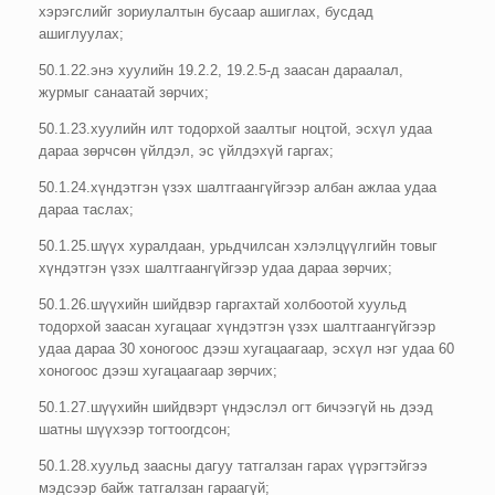
хэрэгслийг зориулалтын бусаар ашиглах, бусдад
ашиглуулах;
50.1.22.энэ хуулийн 19.2.2, 19.2.5-д заасан дараалал,
журмыг санаатай зөрчих;
50.1.23.хуулийн илт тодорхой заалтыг ноцтой, эсхүл удаа
дараа зөрчсөн үйлдэл, эс үйлдэхүй гаргах;
50.1.24.хүндэтгэн үзэх шалтгаангүйгээр албан ажлаа удаа
дараа таслах;
50.1.25.шүүх хуралдаан, урьдчилсан хэлэлцүүлгийн товыг
хүндэтгэн үзэх шалтгаангүйгээр удаа дараа зөрчих;
50.1.26.шүүхийн шийдвэр гаргахтай холбоотой хуульд
тодорхой заасан хугацааг хүндэтгэн үзэх шалтгаангүйгээр
удаа дараа 30 хоногоос дээш хугацаагаар, эсхүл нэг удаа 60
хоногоос дээш хугацаагаар зөрчих;
50.1.27.шүүхийн шийдвэрт үндэслэл огт бичээгүй нь дээд
шатны шүүхээр тогтоогдсон;
50.1.28.хуульд заасны дагуу татгалзан гарах үүрэгтэйгээ
мэдсээр байж татгалзан гараагүй;