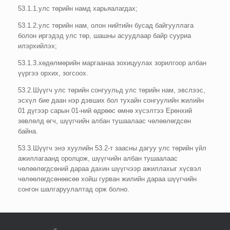
53.1.1.улс төрийн намд харьяалагдах;
53.1.2.улс төрийн нам, олон нийтийн бусад байгууллага
болон иргэдэд улс төр, шашны асуудлаар байр сууриа
илэрхийлэх;
53.1.3.хөдөлмөрийн маргаанаа зохицуулах зорилгоор албан
үүргээ орхих, зогсоох.
53.2.Шүүгч улс төрийн сонгуульд улс төрийн нам, эвслээс,
эсхүл бие даан нэр дэвших бол тухайн сонгуулийн жилийн
01 дүгээр сарын 01-ний өдрөөс өмнө хүсэлтээ Ерөнхий
зөвлөлд өгч, шүүгчийн албан тушаалаас чөлөөлөгдсөн
байна.
53.3.Шүүгч энэ хуулийн 53.2-т заасны дагуу улс төрийн үйл
ажиллагаанд оролцож, шүүгчийн албан тушаалаас
чөлөөлөгдсөний дараа дахин шүүгчээр ажиллахыг хүсвэл
чөлөөлөгдсөнөөсөө хойш гурван жилийн дараа шүүгчийн
сонгон шалгаруулалтад орж болно.