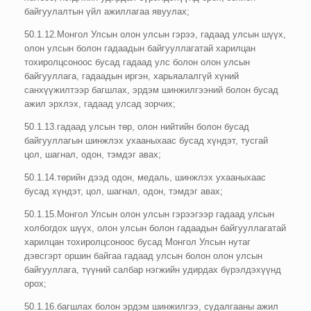
байгуулалтын үйл ажиллагаа явуулах;
50.1.12.Монгол Улсын олон улсын гэрээ, гадаад улсын шүүх,
олон улсын болон гадаадын байгууллагатай харилцан
тохиролцсоноос бусад гадаад улс болон олон улсын
байгууллага, гадаадын иргэн, харьяалалгүй хүний
санхүүжилтээр багшлах, эрдэм шинжилгээний болон бусад
ажил эрхлэх, гадаад улсад зорчих;
50.1.13.гадаад улсын төр, олон нийтийн болон бусад
байгууллагын шинжлэх ухааныхаас бусад хүндэт, тусгай
цол, шагнал, одон, тэмдэг авах;
50.1.14.төрийн дээд одон, медаль, шинжлэх ухааныхаас
бусад хүндэт, цол, шагнал, одон, тэмдэг авах;
50.1.15.Монгол Улсын олон улсын гэрээгээр гадаад улсын
холбогдох шүүх, олон улсын болон гадаадын байгууллагатай
харилцан тохиролцсоноос бусад Монгол Улсын нутаг
дэвсгэрт оршин байгаа гадаад улсын болон олон улсын
байгууллага, түүний салбар нэгжийн удирдах бүрэлдэхүүнд
орох;
50.1.16.багшлах болон эрдэм шинжилгээ, судалгааны ажил