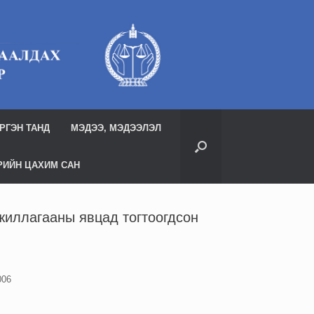
РГЭН ТАНД
МЭДЭЭ, МЭДЭЭЛЭЛ
РИЙН ЦАХИМ САН
ажиллагааны явцад тогтоогдсон
006