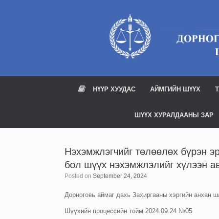
Skip
to
content
НҮҮР ХУУДАС
АЙМГИЙН ШҮҮХ
Т
ШҮҮХ ХУРАЛДААНЫ ЗАР
Нэхэмжлэгчийг төлөөлөх бүрэн эр
бол шүүх нэхэмжлэлийг хүлээн ав
Posted on
September 24, 2024
Дорноговь аймаг дахь Захиргааны хэргийн анхан 
Шүүхийн процессийн тойм 2024.09.24 №05