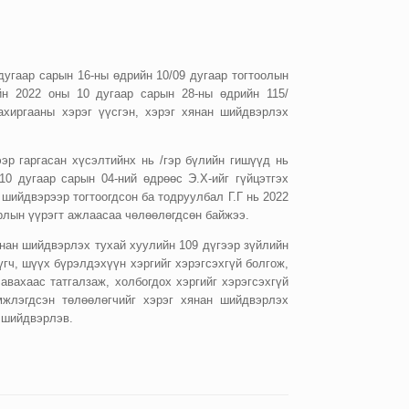
дугаар сарын 16-ны өдрийн 10/09 дугаар тогтоолын
йн 2022 оны 10 дугаар сарын 28-ны өдрийн 115/
хиргааны хэрэг үүсгэн, хэрэг хянан шийдвэрлэх
эр гаргасан хүсэлтийнх нь /гэр бүлийн гишүүд нь
0 дугаар сарын 04-ний өдрөөс Э.Х-ийг гүйцэтгэх
шийдвэрээр тогтоогдсон ба тодруулбал Г.Г нь 2022
ирлын үүрэгт ажлаасаа чөлөөлөгдсөн байжээ.
нан шийдвэрлэх тухай хуулийн 109 дүгээр зүйлийн
гч, шүүх бүрэлдэхүүн хэргийг хэрэгсэхгүй болгож,
вахаас татгалзаж, холбогдох хэргийг хэрэгсэхгүй
мжлэгдсэн төлөөлөгчийг хэрэг хянан шийдвэрлэх
 шийдвэрлэв.