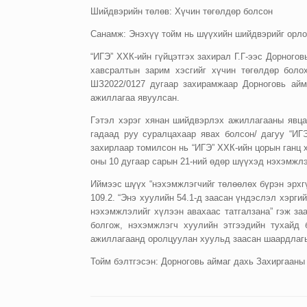
Шийдвэрийн төлөв: Хүчин төгөлдөр болсон
Санамж: Энэхүү тойм нь шүүхийн шийдвэрийг орлох
“ИГЭ” ХХК-ийн гүйцэтгэх захирал Г.Г-ээс Дорного
хавсралтын зарим хэсгийг хүчин төгөлдөр боло
ШЗ2022/0127 дугаар захирамжаар Дорноговь айм
ажиллагаа явуулсан.
Гэтэл хэрэг хянан шийдвэрлэх ажиллагааны явцад
гадаад руу суралцахаар явах болсон/ дагуу “ИГ
захирлаар томилсон нь “ИГЭ” ХХК-ийн цорын ганц 
оны 10 дугаар сарын 21-ний өдөр шүүхэд нэхэмжлэ
Иймээс шүүх “нэхэмжлэгчийг төлөөлөх бүрэн эрхг
109.2. “Энэ хуулийн 54.1-д заасан үндэслэл хэрг
нэхэмжлэлийг хүлээн авахаас татгалзана” гэж за
болгож, нэхэмжлэгч хуулийн этгээдийн тухайд 
ажиллагаанд оролцуулан хуульд заасан шаардлагы
Тойм бэлтгэсэн: Дорноговь аймаг дахь Захиргааны