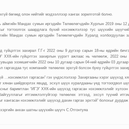
гүй бөгөөд олон нийтийг мэдээллээр хангах зорилготой болно.
вь аймгийн Мандах сумын иргэдийн Төлөөлөгчдийн Хурлын 2019 оны 12 
хыг тогтоолгох шаардлага бүхий нэхэмжлэлээр тус шүүхийн шүүгчи
гийн Мандах сумын иргэдийн Төлөөлөгчдийн Хуралд холбогдуулан за
 гүйцэтгэх захирал Г.Г-г 2022 оны 9 дүгээр сарын 18-ны өдрийн бичгэ
Э” ХХК-ийн гүйцэтгэх захирлын үүрэгт ажлаас нь чөлөөлж, 2022 оны 1
хувьцаа эзэмшигчийн 2022 оны 10 дугаар сарын 04-ний өдрийн 03 дугаар 
л гаргахдаа тус компанийг төлөөлөх эрхгүй болсон буюу гүйцэтгэх зах
үй …нэхэмжлэл гаргасан” гэх үндэслэлээр Захиргааны хэрэг шүүхэд хя
ийг хянан шийдвэрлэх явцад, эсхүл шүүх хуралдааны үед тогтоогдвол шүү
асныг баримтлан “ИГЭ” ХХК-ийн шүүхэд гаргасан нэхэмжлэлийг хүлээн а
байгууллагыг итгэмжлэлгүйгээр төлөөлөх этгээд, эхсүл түүний итгэ
г хангасан нэхэмжлэлийг шүүхэд дахин гаргах эрхтэй” болохыг дурдаж
 хэргийн анхан шатны шүүхийн шүүгч С.Отгонтуяа