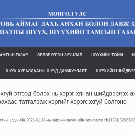
АМГЫН ГАЗАР
ЭВЛЭРҮҮЛЭН ЗУУЧЛАЛ
ШҮҮХИЙН ТОЙМ
И
ШҮҮХ ХУРАЛДААНЫ ШУУД ДАМЖУУЛАЛТ
ШҮҮХИЙН ШИЙДВЭ
хгүй этгээд болох нь хэрэг хянан шийдвэрлэх 
ахаас татгалзаж хэргийг хэрэгсэхгүй болгоно
шатны шүүхийн 2023.01.18-ны өдрийн шүүгчийн захирамж №115/ШЗ2023/0