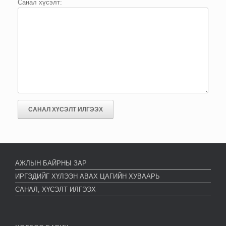
Санал хүсэлт:
АЖЛЫН БАЙРНЫ ЗАР
ИРГЭДИЙГ ХҮЛЭЭН АВАХ ЦАГИЙН ХУВААРЬ
САНАЛ, ХҮСЭЛТ ИЛГЭЭХ