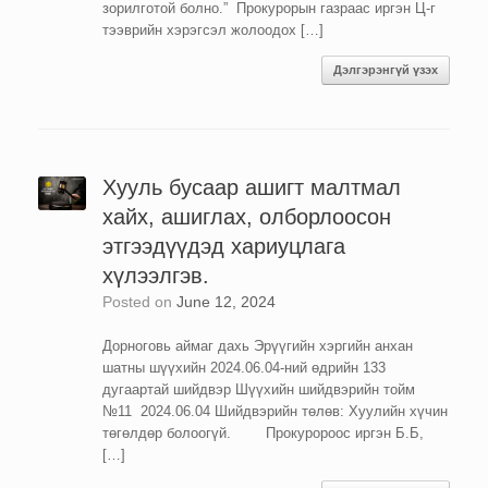
зорилготой болно.” Прокурорын газраас иргэн Ц-г
тээврийн хэрэгсэл жолоодох […]
Дэлгэрэнгүй үзэх
Хууль бусаар ашигт малтмал
хайх, ашиглах, олборлоосон
этгээдүүдэд хариуцлага
хүлээлгэв.
Posted on
June 12, 2024
Дорноговь аймаг дахь Эрүүгийн хэргийн анхан
шатны шүүхийн 2024.06.04-ний өдрийн 133
дугаартай шийдвэр Шүүхийн шийдвэрийн тойм
№11 2024.06.04 Шийдвэрийн төлөв: Хуулийн хүчин
төгөлдөр болоогүй. Прокуророос иргэн Б.Б,
[…]