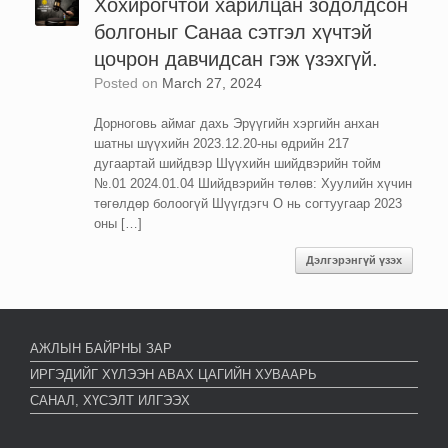
Хохирогчтой харилцан зодолдсон
болгоныг Санаа сэтгэл хүчтэй
цочрон давчидсан гэж үзэхгүй.
Posted on
March 27, 2024
Дорноговь аймаг дахь Эрүүгийн хэргийн анхан
шатны шүүхийн 2023.12.20-ны өдрийн 217
дугаартай шийдвэр Шүүхийн шийдвэрийн тойм
№.01 2024.01.04 Шийдвэрийн төлөв: Хуулийн хүчин
төгөлдөр болоогүй Шүүгдэгч О нь согтуугаар 2023
оны […]
Дэлгэрэнгүй үзэх
АЖЛЫН БАЙРНЫ ЗАР
ИРГЭДИЙГ ХҮЛЭЭН АВАХ ЦАГИЙН ХУВААРЬ
САНАЛ, ХҮСЭЛТ ИЛГЭЭХ