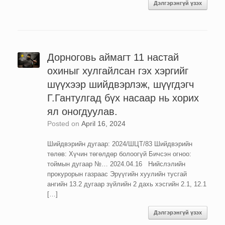
Дэлгэрэнгүй үзэх
Дорноговь аймагт 11 настай
охиныг хулгайлсан гэх хэргийг
шүүхээр шийдвэрлэж, шүүгдэгч
Г.Гантулгад бүх насаар нь хорих
ял оногдуулав.
Posted on
April 16, 2024
Шийдвэрийн дугаар: 2024/ШЦТ/83 Шийдвэрийн
төлөв: Хүчин төгөлдөр болоогүй Бичсэн огноо:
тоймын дугаар №… 2024.04.16 Нийслэлийн
прокурорын газраас Эрүүгийн хуулийн тусгай
ангийн 13.2 дугаар зүйлийн 2 дахь хэсгийн 2.1, 12.1
[…]
Дэлгэрэнгүй үзэх