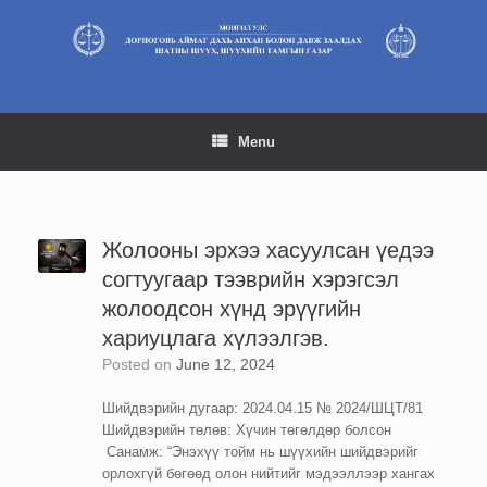
Skip
to
content
Menu
Жолооны эрхээ хасуулсан үедээ
согтуугаар тээврийн хэрэгсэл
жолоодсон хүнд эрүүгийн
хариуцлага хүлээлгэв.
Posted on
June 12, 2024
Шийдвэрийн дугаар: 2024.04.15 № 2024/ШЦТ/81
Шийдвэрийн төлөв: Хүчин төгөлдөр болсон
Санамж: “Энэхүү тойм нь шүүхийн шийдвэрийг
орлохгүй бөгөөд олон нийтийг мэдээллээр хангах