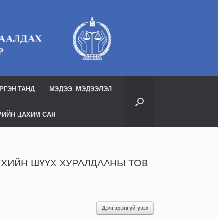
РГЭН ТАНД
МЭДЭЭ, МЭДЭЭЛЭЛ
РИЙН ЦАХИМ САН
ҮХИЙН ШҮҮХ ХУРАЛДААНЫ ТОВ
Дэлгэрэнгүй үзэх