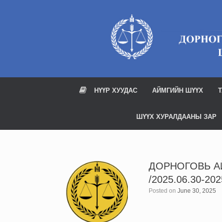
Skip
to
content
НҮҮР ХУУДАС
АЙМГИЙН ШҮҮХ
Т
ШҮҮХ ХУРАЛДААНЫ ЗАР
ДОРНОГОВЬ А
/2025.06.30-202
Posted on
June 30, 2025