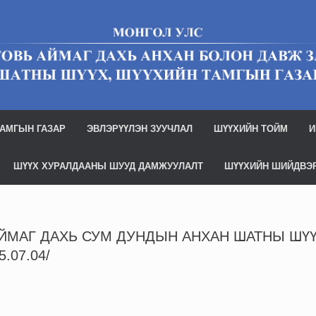
АМГЫН ГАЗАР
ЭВЛЭРҮҮЛЭН ЗУУЧЛАЛ
ШҮҮХИЙН ТОЙМ
И
ШҮҮХ ХУРАЛДААНЫ ШУУД ДАМЖУУЛАЛТ
ШҮҮХИЙН ШИЙДВЭ
ЙМАГ ДАХЬ СУМ ДУНДЫН АНХАН ШАТНЫ ШҮ
5.07.04/