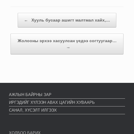
Post navigation
←
Хууль бусаар ашигт малтмал хайх,…
Жолооны эрхээ хасуулсан үедээ согтуугаар…
→
АЖЛЫН БАЙРНЫ ЗАР
ИРГЭДИЙГ ХҮЛЭЭН АВАХ ЦАГИЙН ХУВААРЬ
САНАЛ, ХҮСЭЛТ ИЛГЭЭХ
ХОЛБОО БАРИХ