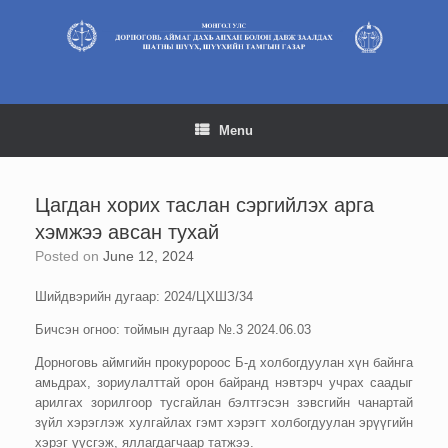
Skip
to
content
Menu
Цагдан хорих таслан сэргийлэх арга
хэмжээ авсан тухай
Posted on
June 12, 2024
Шийдвэрийн дугаар: 2024/ЦХШЗ/34
Бичсэн огноо: тоймын дугаар №.3 2024.06.03
Дорноговь аймгийн прокуророос Б-д холбогдуулан хүн байнга
амьдрах, зориулалттай орон байранд нэвтэрч учрах саадыг
арилгах зорилгоор тусгайлан бэлтгэсэн зэвсгийн чанартай
зүйл хэрэглэж хулгайлах гэмт хэрэгт холбогдуулан эрүүгийн
хэрэг үүсгэж, яллагдагчаар татжээ.