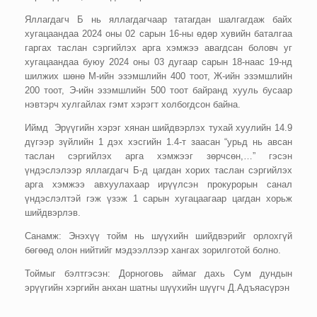
Яллагдагч Б нь яллагдагчаар татагдан шалгагдаж байх
хугацаандаа 2024 оны 02 сарын 16-ны өдөр хувийн баталгаа
гаргах таслан сэргийлэх арга хэмжээ авагдсан боловч уг
хугацаандаа буюу 2024 оны 03 дугаар сарын 18-наас 19-нд
шилжих шөнө М-ийн эзэмшлийн 400 тоот, Ж-ийн эзэмшлийн
200 тоот, Э-ийн эзэмшлийн 500 тоот байранд хууль бусаар
нэвтэрч хулгайлах гэмт хэрэгт холбогдсон байна.
Иймд Эрүүгийн хэрэг хянан шийдвэрлэх тухай хуулийн 14.9
дүгээр зүйлийн 1 дэх хэсгийн 1.4-т заасан “урьд нь авсан
таслан сэргийлэх арга хэмжээг зөрчсөн,…” гэсэн
үндэслэлээр яллагдагч Б-д цагдан хорих таслан сэргийлэх
арга хэмжээ авхуулахаар ирүүлсэн прокурорын санал
үндэслэлтэй гэж үзэж 1 сарын хугацаагаар цагдан хорьж
шийдвэрлэв.
Санамж: Энэхүү тойм нь шүүхийн шийдвэрийг орлохгүй
бөгөөд олон нийтийг мэдээллээр хангах зорилготой болно.
Тоймыг бэлтгэсэн: Дорноговь аймаг дахь Сум дундын
эрүүгийн хэргийн анхан шатны шүүхийн шүүгч Д.Адъяасүрэн