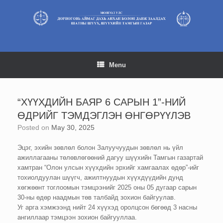
Skip
to
content
Menu
“ХҮҮХДИЙН БАЯР 6 САРЫН 1”-НИЙ
ӨДРИЙГ ТЭМДЭГЛЭН ӨНГӨРҮҮЛЭВ
Posted on
May 30, 2025
Эцэг, эхийн зөвлөл болон Залуучуудын зөвлөл нь үйл
ажиллагааны төлөвлөгөөний дагуу шүүхийн Тамгын газартай
хамтран “Олон улсын хүүхдийн эрхийг хамгаалах өдөр”-ийг
тохиолдуулан шүүгч, ажилтнуудын хүүхдүүдийн дунд
хөгжөөнт тоглоомын тэмцээнийг 2025 оны 05 дугаар сарын
30-ны өдөр наадмын төв талбайд зохион байгуулав.
Уг арга хэмжээнд нийт 24 хүүхэд оролцсон бөгөөд 3 насны
ангиллаар тэмцээн зохион байгууллаа.