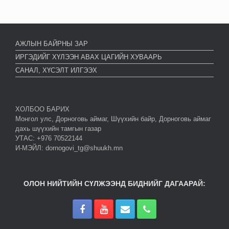
АЖЛЫН БАЙРНЫ ЗАР
ИРГЭДИЙГ ХҮЛЭЭН АВАХ ЦАГИЙН ХУВААРЬ
САНАЛ, ХҮСЭЛТ ИЛГЭЭХ
ХОЛБОО БАРИХ
Монгол улс, Дорноговь аймаг, Шүүхийн байр, Дорноговь аймаг
дахь шүүхийн тамгын газар
УТАС: +976 70522144
И-МЭЙЛ: dornogovi_tg@shuukh.mn
ОЛОН НИЙТИЙН СҮЛЖЭЭНД БИДНИЙГ ДАГААРАЙ: