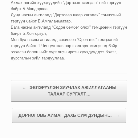
Ахлах ангийн хүүхдүүдийн “Дартсын тэмцээн”-ний тэргүүн
байрт Б.Мандарваа,
Дунд насны ангилалд “Дартсаар шаар хагалах” тэмцээний
тэргүүн байрт Б.Амгаланбаатар,
Бага насны ангилалд “Содон бөмбөг олох” тэмцээний тэргүүн
байрт Б.Хонгорзул,
Мөн бүх насны ангилалд зохиосон “Open mic” тэмцээний
тэргүүн байрт Т.Чингүүнжав нар шалгарч тэмцээнд байр
эзэлсэн болон нийт хүрэлцэн ирсэн хүүхдүүддээ бэлэг,
дурсгалын зүйл гардууллаа.
Post navigation
←
ЭВЛЭРҮҮЛЭН ЗУУЧЛАХ АЖИЛЛАГААНЫ
ТАЛААР СУРГАЛТ…
ДОРНОГОВЬ АЙМАГ ДАХЬ СУМ ДУНДЫН…
→